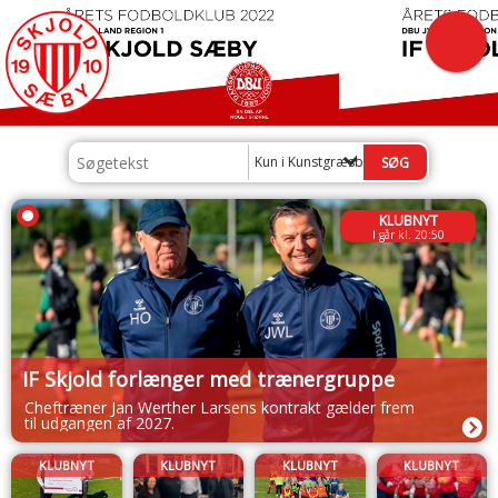
Kun i Kunstgræsbanen
KLUBNYT
I går kl. 20:50
IF Skjold forlænger med trænergruppe
Cheftræner Jan Werther Larsens kontrakt gælder frem
til udgangen af 2027.
KLUBNYT
KLUBNYT
KLUBNYT
KLUBNYT