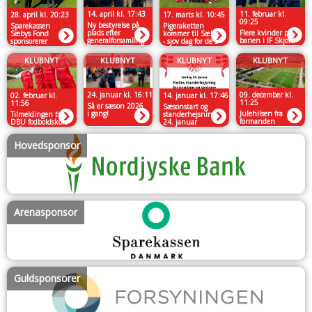
14. april kl. 17:43
11. februar kl.
28. april kl. 20:23
17. marts kl. 10:45
09:25
Ny bestyrelse på
Sparekassen
Pigeraketten
plads efter
Flere kvinder på
Sæbys Fond
kommer til Sæby
generalforsamling
banen i IF Skjold
sponsorerer
- sjov dag for de 5-
i IF Skjold Sæby
Sæby – frivillig
65.000 kroner til
9-årige i
arbejdsgruppe går
spillertøj
kalenderen
KLUBNYT
KLUBNYT
KLUBNYT
KLUBNYT
forrest
24. januar kl. 16:11
09. december kl.
02. februar kl.
14. januar kl. 17:46
11:25
11:56
Så er sæson 2026
Sæsonstart og
i gang!
Julehilsen fra
Tilmeldingen til
standerhejsning
formanden
DBU fodboldskole
24. januar
er åben!
Hovedsponsor
Arenasponsor
Guldsponsorer