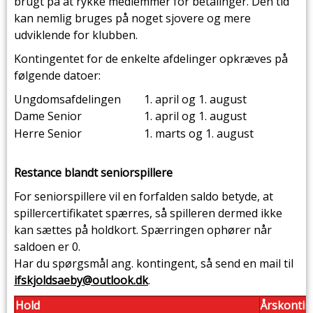
brugt på at rykke medlemmer for betalinger. Den tid
kan nemlig bruges på noget sjovere og mere
udviklende for klubben.
Kontingentet for de enkelte afdelinger opkræves på
følgende datoer:
Ungdomsafdelingen
1. april og 1. august
Dame Senior
1. april og 1. august
Herre Senior
1. marts og 1. august
Restance blandt seniorspillere
For seniorspillere vil en forfalden saldo betyde, at
spillercertifikatet spærres, så spilleren dermed ikke
kan sættes på holdkort. Spærringen ophører når
saldoen er 0.
Har du spørgsmål ang. kontingent, så send en mail til
ifskjoldsaeby@outlook.dk
.
Hold
Årskontin